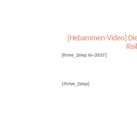
[Hebammen-Video] Die w
Ris
[thrive_2step id='2633']
[/thrive_2step]