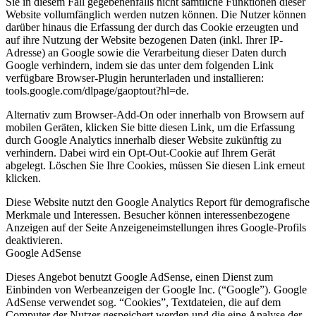
Sie in diesem Fall gegebenenfalls nicht sämtliche Funktionen dieser
Website vollumfänglich werden nutzen können. Die Nutzer können
darüber hinaus die Erfassung der durch das Cookie erzeugten und
auf ihre Nutzung der Website bezogenen Daten (inkl. Ihrer IP-
Adresse) an Google sowie die Verarbeitung dieser Daten durch
Google verhindern, indem sie das unter dem folgenden Link
verfügbare Browser-Plugin herunterladen und installieren:
tools.google.com/dlpage/gaoptout?hl=de.
Alternativ zum Browser-Add-On oder innerhalb von Browsern auf
mobilen Geräten, klicken Sie bitte diesen Link, um die Erfassung
durch Google Analytics innerhalb dieser Website zukünftig zu
verhindern. Dabei wird ein Opt-Out-Cookie auf Ihrem Gerät
abgelegt. Löschen Sie Ihre Cookies, müssen Sie diesen Link erneut
klicken.
Diese Website nutzt den Google Analytics Report für demografische
Merkmale und Interessen. Besucher können interessenbezogene
Anzeigen auf der Seite Anzeigeneimstellungen ihres Google-Profils
deaktivieren.
Google AdSense
Dieses Angebot benutzt Google AdSense, einen Dienst zum
Einbinden von Werbeanzeigen der Google Inc. (“Google”). Google
AdSense verwendet sog. “Cookies”, Textdateien, die auf dem
Computer der Nutzer gespeichert werden und die eine Analyse der