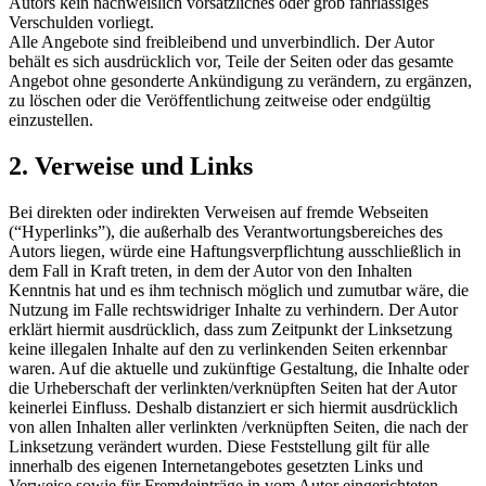
Autors kein nachweislich vorsätzliches oder grob fahrlässiges
Verschulden vorliegt.
Alle Angebote sind freibleibend und unverbindlich. Der Autor
behält es sich ausdrücklich vor, Teile der Seiten oder das gesamte
Angebot ohne gesonderte Ankündigung zu verändern, zu ergänzen,
zu löschen oder die Veröffentlichung zeitweise oder endgültig
einzustellen.
2. Verweise und Links
Bei direkten oder indirekten Verweisen auf fremde Webseiten
(“Hyperlinks”), die außerhalb des Verantwortungsbereiches des
Autors liegen, würde eine Haftungsverpflichtung ausschließlich in
dem Fall in Kraft treten, in dem der Autor von den Inhalten
Kenntnis hat und es ihm technisch möglich und zumutbar wäre, die
Nutzung im Falle rechtswidriger Inhalte zu verhindern. Der Autor
erklärt hiermit ausdrücklich, dass zum Zeitpunkt der Linksetzung
keine illegalen Inhalte auf den zu verlinkenden Seiten erkennbar
waren. Auf die aktuelle und zukünftige Gestaltung, die Inhalte oder
die Urheberschaft der verlinkten/verknüpften Seiten hat der Autor
keinerlei Einfluss. Deshalb distanziert er sich hiermit ausdrücklich
von allen Inhalten aller verlinkten /verknüpften Seiten, die nach der
Linksetzung verändert wurden. Diese Feststellung gilt für alle
innerhalb des eigenen Internetangebotes gesetzten Links und
Verweise sowie für Fremdeinträge in vom Autor eingerichteten