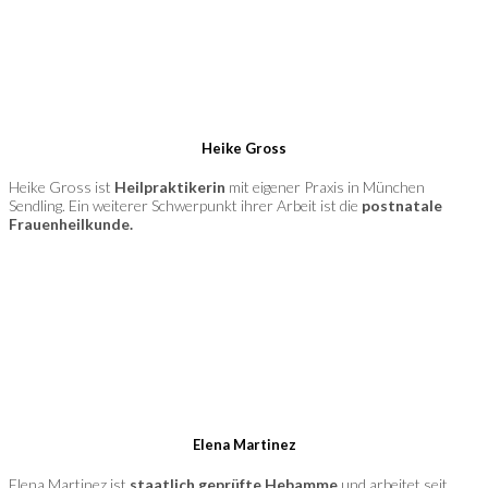
Heike Gross
Heike Gross ist
Heilpraktikerin
mit eigener Praxis in München
Sendling. Ein weiterer Schwerpunkt ihrer Arbeit ist die
postnatale
Frauenheilkunde.
Elena Martinez
Elena Martinez ist
staatlich geprüfte Hebamme
und arbeitet seit