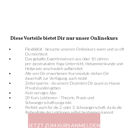
Diese Vorteile bietet Dir nur unser Onlinekurs
Flexibilität - besuche unseren Onlinekurs wann und so oft
Du möchtest
Das geballte Expertenwissen aus über 10 Jahren
pre-/postnatalem Yoga-Unterricht, Hebammenkunde und
Heilpraxis anschaulich aufbereitet
Alle von Dir erworbenen Kursmodule stehen Dir
dauerhaft zur Verfügung, auch mobil
Zeitersparnis - da unsere Dozenten Dir quasi zu Hause
Privatstunden geben
Kein nerviges Abo
20 Kurs Lektionen - Theorie, Praxis und
Schwangerschaftsyoga inkl.
Perfekt auch für die 2. oder 3. Schwangerschaft, da du die
Reihenfolge der Lektionen selbst bestimmen kannst
JETZT ZUM KURS ANMELDEN