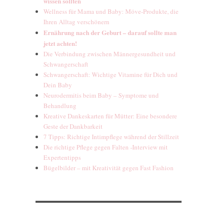
wissen sollten
Wellness für Mama und Baby: Möve-Produkte, die
Ihren Alltag verschönern
Ernährung nach der Geburt – darauf sollte man
jetzt achten!
Die Verbindung zwischen Männergesundheit und
Schwangerschaft
Schwangerschaft: Wichtige Vitamine für Dich und
Dein Baby
Neurodermitis beim Baby – Symptome und
Behandlung
Kreative Dankeskarten für Mütter: Eine besondere
Geste der Dankbarkeit
7 Tipps: Richtige Intimpflege während der Stillzeit
Die richtige Pflege gegen Falten -Interview mit
Expertentipps
Bügelbilder – mit Kreativität gegen Fast Fashion