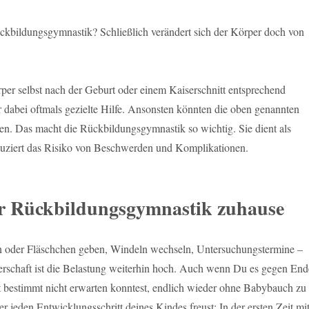
bildungsgymnastik? Schließlich verändert sich der Körper doch von
per selbst nach der Geburt oder einem Kaiserschnitt entsprechend
er dabei oftmals gezielte Hilfe. Ansonsten könnten die oben genannten
en. Das macht die Rückbildungsgymnastik so wichtig. Sie dient als
uziert das Risiko von Beschwerden und Komplikationen.
er Rückbildungsgymnastik zuhause
en oder Fläschchen geben, Windeln wechseln, Untersuchungstermine –
rschaft ist die Belastung weiterhin hoch. Auch wenn Du es gegen End
 bestimmt nicht erwarten konntest, endlich wieder ohne Babybauch zu
r jeden Entwicklungsschritt deines Kindes freust: In der ersten Zeit mi