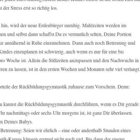
er Stress erst so richtig los.
hin, wird der neue Erdenbürger unruhig. Mahlzeiten werden im
n und selbst dann schaffst Du es vermutlich selten, Deine Portion
nur annähernd in Ruhe einzunehmen. Dann auch noch Betreuung und
ndes einzuplanen ist schwierig, auch wenn es nur für eine bis
ro Woche ist. Allein die Stillzeiten anzupassen und den Nachwuchs in
ren zu lassen, ist in den ersten Wochen und Monaten sehr viel verlangt
rteile der Rückbildungsgymnastik zuhause zum Vorschein. Denn:
 Du kannst die Rückbildungsgymnastik durchführen, wenn es Dir gerade
hr nachmittags oder sechs Uhr morgens ist, ist ganz Dir überlassen.
en Deines Babys.
 Betreuung: Seien wir ehrlich – eine oder anderthalb Stunden eines
k-Kurses klingen erstmal nicht nach viel. Bis dann der eigene