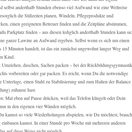
d selbst anderthalb Stunden ebenso viel Aufwand wie eine Weltreise
sorglich die Stillzeiten planen, Windeln, Pflegeprodukte und
ken, einen geeigneten Betreuer finden und die Zeitpläne abstimmen,
lls Parkplatz finden – aus diesen lediglich anderthalb Stunden kann si
ine ganze Lawine an Aufwand ergeben. Selbst wenn es sich um einen
 15 Minuten handelt, ist das ein zunächst ungewohnt langer Weg und
om Kind.
 Umziehen, duschen, Sachen packen – bei der Rückbildungsgymnasti
chts vorbereiten oder gar packen. Es reicht, wenn Du die notwendige
e Unterlage, einen Stuhl zu Stabilisierung und zum Halten der Balance
ung) zuhause hast.
n: Mal eben auf Pause drücken, weil das Telefon klingelt oder Dein
 nur in den eigenen vier Wänden möglich.
u kannst so viele Wiederholungen abspielen, wie Du möchtest, brauch
g einbauen kannst. In einer Stunde pro Woche mit mehreren anderen
das auf diese Weise nicht möglich.