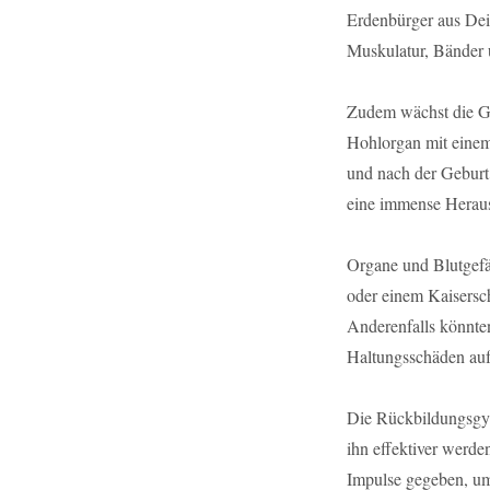
Erdenbürger aus De
Muskulatur, Bänder 
Zudem wächst die Ge
Hohlorgan mit eine
und nach der Geburt
eine immense Heraus
Organe und Blutgefä
oder einem Kaisersch
Anderenfalls könnte
Haltungsschäden auf
Die Rückbildungsgym
ihn effektiver werd
Impulse gegeben, um