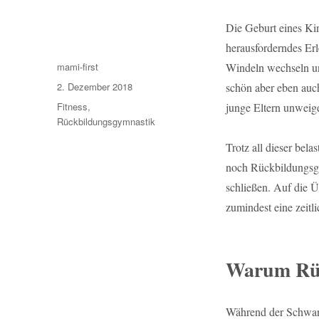
Die Geburt eines Ki
herausforderndes Erl
Autor
mami-first
Windeln wechseln und
Veröffentlicht
2. Dezember 2018
schön aber eben auc
am
Kategorien
Fitness
,
junge Eltern unweig
Rückbildungsgymnastik
Trotz all dieser bel
noch Rückbildungsg
schließen. Auf die Ü
zumindest eine zeitl
Warum Rüc
Während der Schwang