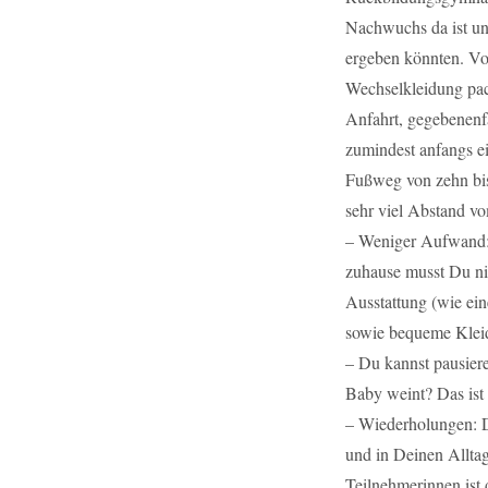
Nachwuchs da ist un
ergeben könnten. Vor
Wechselkleidung pac
Anfahrt, gegebenenfa
zumindest anfangs e
Fußweg von zehn bis
sehr viel Abstand v
– Weniger Aufwand:
zuhause musst Du ni
Ausstattung (wie ein
sowie bequeme Kleid
– Du kannst pausiere
Baby weint? Das ist
– Wiederholungen: D
und in Deinen Allta
Teilnehmerinnen ist 