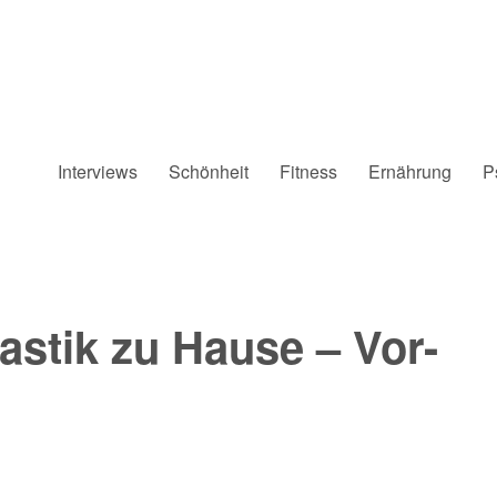
Interviews
Schönheit
Fitness
Ernährung
P
& Geburtsvorbereitungskurs | mam
stik zu Hause – Vor-