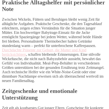
Praktische Alltagshelfer mit persönlicher
Note
Zwischen Wickeln, Füttern und Beruhigen bleibt wenig Zeit für
alltägliche Aufgaben. Praktische Geschenke, die den Tagesablauf
erleichtern, zeigen echtes Verständnis für die Situation junger
Mütter. Ein hochwertiger Babytrage-Einsatz für die Jacke
ermöglicht Spaziergänge bei jedem Wetter, während beide Hände
frei bleiben. Personalisierte Thermobecher halten Getränke
stundenlang warm – perfekt für unterbrochene Kaffeepausen.
Durchdachte Präsente zur Geburt, die Mutter und Kind
berücksichtigen
, schaffen bleibende Erinnerungen. Eine stilvolle
Wickeltasche, die nicht nach Babyzubehör aussieht, bewahrt das
Gefühl von Individualität. Meal-Prep-Behälter in verschiedenen
Größen unterstützen bei der gesunden Ernährung trotz Zeitmangel.
Auch technische Helfer wie ein White-Noise-Gerät oder eine
dimmbare Nachtlampe erweisen sich als überraschend wertvoll im
neuen Familienalltag.
Zeitgeschenke und emotionale
Unterstützung
Zeit gilt als kostbarstes Gut junger Eltern. Gutscheine für konkrete