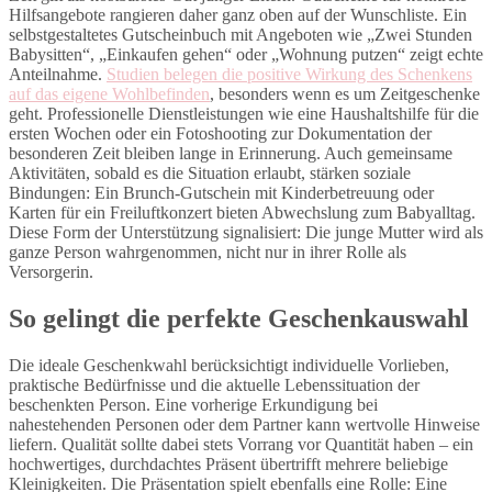
Hilfsangebote rangieren daher ganz oben auf der Wunschliste. Ein
selbstgestaltetes Gutscheinbuch mit Angeboten wie „Zwei Stunden
Babysitten“, „Einkaufen gehen“ oder „Wohnung putzen“ zeigt echte
Anteilnahme.
Studien belegen die positive Wirkung des Schenkens
auf das eigene Wohlbefinden
, besonders wenn es um Zeitgeschenke
geht. Professionelle Dienstleistungen wie eine Haushaltshilfe für die
ersten Wochen oder ein Fotoshooting zur Dokumentation der
besonderen Zeit bleiben lange in Erinnerung. Auch gemeinsame
Aktivitäten, sobald es die Situation erlaubt, stärken soziale
Bindungen: Ein Brunch-Gutschein mit Kinderbetreuung oder
Karten für ein Freiluftkonzert bieten Abwechslung zum Babyalltag.
Diese Form der Unterstützung signalisiert: Die junge Mutter wird als
ganze Person wahrgenommen, nicht nur in ihrer Rolle als
Versorgerin.
So gelingt die perfekte Geschenkauswahl
Die ideale Geschenkwahl berücksichtigt individuelle Vorlieben,
praktische Bedürfnisse und die aktuelle Lebenssituation der
beschenkten Person. Eine vorherige Erkundigung bei
nahestehenden Personen oder dem Partner kann wertvolle Hinweise
liefern. Qualität sollte dabei stets Vorrang vor Quantität haben – ein
hochwertiges, durchdachtes Präsent übertrifft mehrere beliebige
Kleinigkeiten. Die Präsentation spielt ebenfalls eine Rolle: Eine