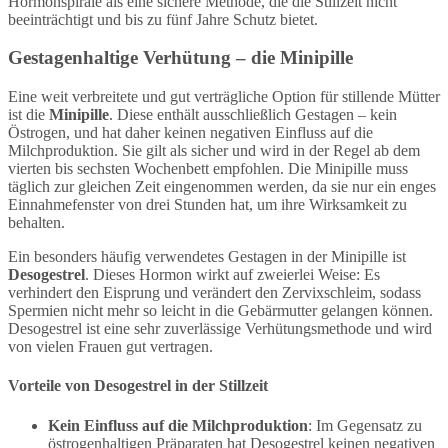
Hormonspirale als eine sichere Methode, die die Stillzeit nicht
beeinträchtigt und bis zu fünf Jahre Schutz bietet.
Gestagenhaltige Verhütung – die Minipille
Eine weit verbreitete und gut verträgliche Option für stillende Mütter
ist die
Minipille
. Diese enthält ausschließlich Gestagen – kein
Östrogen, und hat daher keinen negativen Einfluss auf die
Milchproduktion. Sie gilt als sicher und wird in der Regel ab dem
vierten bis sechsten Wochenbett empfohlen. Die Minipille muss
täglich zur gleichen Zeit eingenommen werden, da sie nur ein enges
Einnahmefenster von drei Stunden hat, um ihre Wirksamkeit zu
behalten.
Ein besonders häufig verwendetes Gestagen in der Minipille ist
Desogestrel
. Dieses Hormon wirkt auf zweierlei Weise: Es
verhindert den Eisprung und verändert den Zervixschleim, sodass
Spermien nicht mehr so leicht in die Gebärmutter gelangen können.
Desogestrel ist eine sehr zuverlässige Verhütungsmethode und wird
von vielen Frauen gut vertragen.
Vorteile von Desogestrel in der Stillzeit
Kein Einfluss auf die Milchproduktion
: Im Gegensatz zu
östrogenhaltigen Präparaten hat Desogestrel keinen negativen